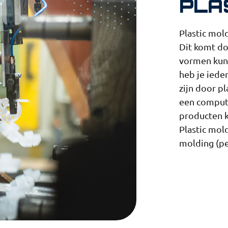
PLA
Plastic mol
Dit komt do
vormen kunn
heb je iede
zijn door p
een compute
producten 
Plastic mol
molding (pe