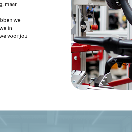
g, maar
ebben we
 we in
 we voor jou