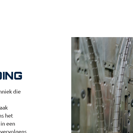
ING
hniek die
aak
ns het
in een
 vervolgens