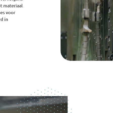
t materiaal
nes voor
d in