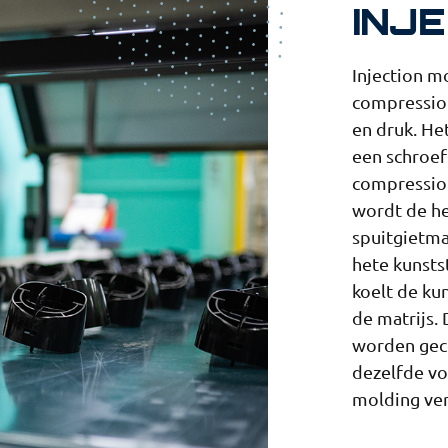
INJ
Injection m
compression
en druk. Het
een schroef
compression
wordt de he
spuitgietmat
hete kunstst
koelt de ku
de matrijs.
worden geco
dezelfde vo
molding ver