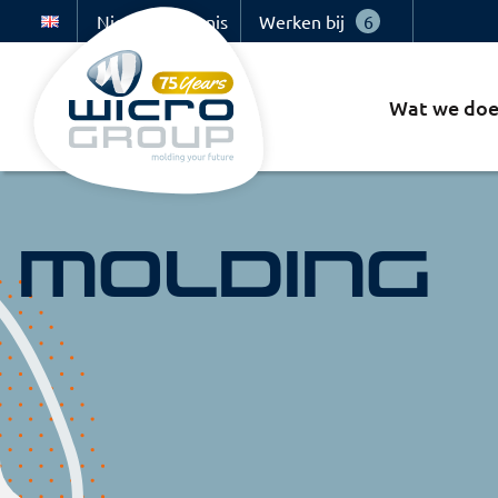
Nieuws & kennis
Werken bij
6
Wat we do
Molding